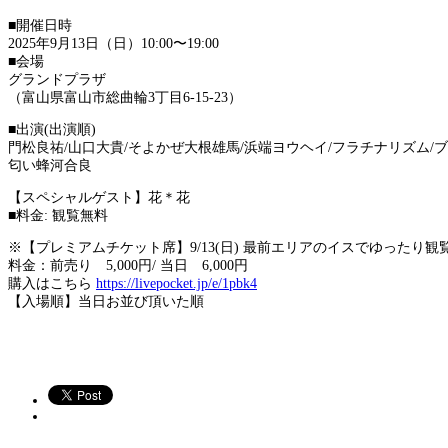
■開催日時
2025年9月13日（日）10:00〜19:00
■会場
グランドプラザ
（富山県富山市総曲輪3丁目6-15-23）
■出演(出演順)
門松良祐/山口大貴/そよかぜ大根雄馬/浜端ヨウヘイ/フラチナリズム/ブル
匂い蜂河合良
【スペシャルゲスト】花＊花
■料金: 観覧無料
※
【プレミアムチケット席】9/13(日) 最前エリアのイスでゆったり観
料金：前売り 5,000円/ 当日 6,000円
購入はこちら
https://
livepocket.jp/e/1pbk4
【入場順】当日お並び頂いた順