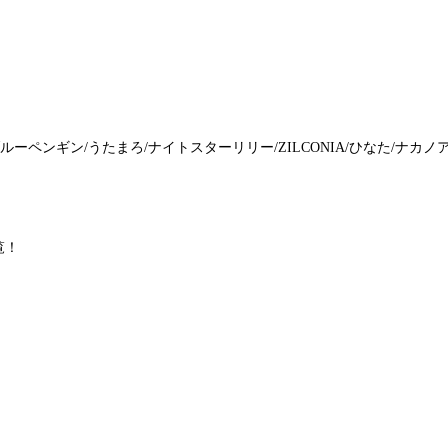
ーペンギン/うたまろ/ナイトスターリリー/ZILCONIA/ひなた/ナカノ
覧！