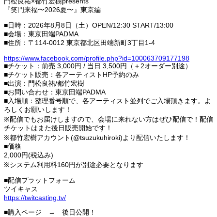
門松良祐×都竹宏樹presents
『笑門来福〜2026夏〜』東京編
■日時：2026年8月8日（土）OPEN/12:30 START/13:00
■会場：東京田端PADMA
■住所：〒114-0012 東京都北区田端新町3丁目1-4
https://www.facebook.com/profile.php?id=100063709177198
■チケット：前売 3,000円 / 当日 3,500円（＋2オーダー別途）
■チケット販売：各アーティストHP予約のみ
■出演：門松良祐/都竹宏樹
■お問い合わせ：東京田端PADMA
■入場順：整理番号順で、各アーティスト並列でご入場頂きます。よ
ろしくお願いします！
※配信でもお届けしますので、会場に来れない方はぜひ配信で！配信
チケットはまた後日販売開始です！
※都竹宏樹アカウント(@tsuzukuhiroki)より配信いたします！
■価格
2,000円(税込み)
※システム利用料160円が別途必要となります
■配信プラットフォーム
ツイキャス
https://twitcasting.tv/
■購入ページ → 後日公開！