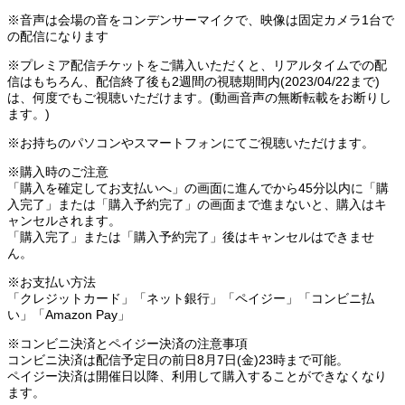
※音声は会場の音をコンデンサーマイクで、映像は固定カメラ1台で
の配信になります
※プレミア配信チケットをご購入いただくと、リアルタイムでの配
信はもちろん、配信終了後も2週間の視聴期間内(2023/04/22まで)
は、何度でもご視聴いただけます。(動画音声の無断転載をお断りし
ます。)
※お持ちのパソコンやスマートフォンにてご視聴いただけます。
※購入時のご注意
「購入を確定してお支払いへ」の画面に進んでから45分以内に「購
入完了」または「購入予約完了」の画面まで進まないと、購入はキ
ャンセルされます。
「購入完了」または「購入予約完了」後はキャンセルはできませ
ん。
※お支払い方法
「クレジットカード」「ネット銀行」「ペイジー」「コンビニ払
い」「Amazon Pay」
※コンビニ決済とペイジー決済の注意事項
コンビニ決済は配信予定日の前日8月7日(金)23時まで可能。
ペイジー決済は開催日以降、利用して購入することができなくなり
ます。