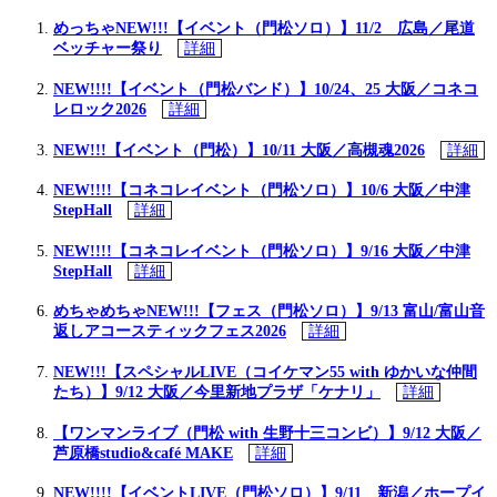
めっちゃNEW!!!【イベント（門松ソロ）】11/2 広島／尾道
ベッチャー祭り
詳細
NEW!!!!【イベント（門松バンド）】10/24、25 大阪／コネコ
レロック2026
詳細
NEW!!!【イベント（門松）】10/11 大阪／高槻魂2026
詳細
NEW!!!!【コネコレイベント（門松ソロ）】10/6 大阪／中津
StepHall
詳細
NEW!!!!【コネコレイベント（門松ソロ）】9/16 大阪／中津
StepHall
詳細
めちゃめちゃNEW!!!【フェス（門松ソロ）】9/13 富山/富山音
返しアコースティックフェス2026
詳細
NEW!!!【スペシャルLIVE（コイケマン55 with ゆかいな仲間
たち）】9/12 大阪／今里新地プラザ「ケナリ」
詳細
【ワンマンライブ（門松 with 生野十三コンビ）】9/12 大阪／
芦原橋studio&café MAKE
詳細
NEW!!!!【イベントLIVE（門松ソロ）】9/11 新潟／ホープイ