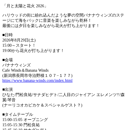
「月と太陽と花火 2026」
ハリウッドの街に紛れ込んだような夢の空間バナナウィンズのステ
ージにて海をバックに音楽を楽しみながら乾杯！
最後には夕日を楽しみながら花火が打ち上がります！
■日時
2026年8月29日(土)
15:00～スタート！
19:00から花火が打ち上がります！
■会場
バナナウィンズ
Cafe Winds＆Banana Winds
(新潟県長岡市寺泊野積１０７−１７７)
https://www.banana-winds.com/index.html
■出演
ひなた/門松良祐/サナダヒデト/二人目のジャイアン エレメンツ!!/森
翼/琴音
(ナーリコオカピカケ＆スペシャルゲスト？)
■タイムテーブル
15:00-15:05 オープニング
15:05-15:30 門松良祐