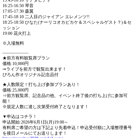
15:45-16:10 サナダヒデト
16:25-16:50 琴音
17:05-17:30 森翼
17:45-18:10 二人目のジャイアン エレメンツ!!
18:25-18:50 ひなた(ナーリコオカピカケ＆スペシャルゲスト？)＆セ
ッション
19:00 花火打上
※入場無料
——————
★前方有料観覧席プラン
価格:10,000円
⇒ライブを前方で観覧出来ます！
ぴろん作オリジナル記念品付
★人数限定！打ち上げ参加プランあり！
価格:25,000円
⇒前方観覧席、記念品の他、イベント終了後の打ち上げに参加可
能！
※規定人数に達し次第受付終了となります！
▼申込はコチラ！
申込開始:2026年6月1日(月)19:00～
有料席ご希望の方は下記より先着申込！申込受付順に入場整理番号
を後日メールにてお送りします！