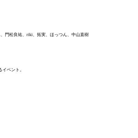
門松良祐、riki、拓実、ほっつん、中山直樹
るイベント。
。