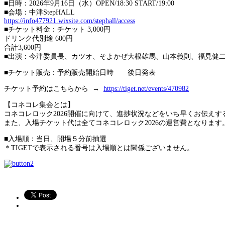
■日時：2026年9月16日（水）OPEN/18:30 START/19:00
■会場：中津StepHALL
https://info477921.wixsite.com/stephall/access
■チケット料金：チケット 3,000円
ドリンク代別途 600円
合計3,600円
■出演：今津委員長、カツオ、そよかぜ大根雄馬、山本義則、福見健二、
■チケット販売：予約販売開始日時 後日発表
チケット予約はこちらから →
https://tiget.net/events/470982
【コネコレ集会とは】
コネコレロック2026開催に向けて、進捗状況などをいち早くお伝えす
また、入場チケット代は全てコネコレロック2026の運営費となります
■入場順：当日、開場５分前抽選
＊TIGETで表示される番号は入場順とは関係ございません。