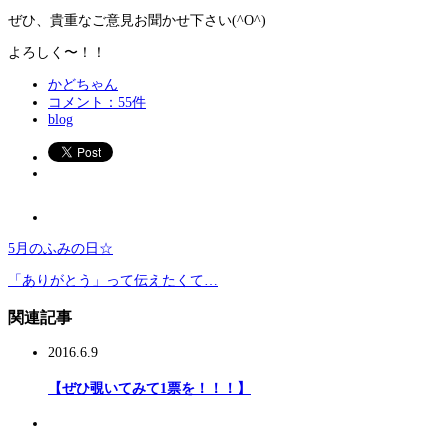
ぜひ、貴重なご意見お聞かせ下さい(^O^)
よろしく〜！！
かどちゃん
コメント：55件
blog
5月のふみの日☆
「ありがとう」って伝えたくて…
関連記事
2016.6.9
【ぜひ覗いてみて1票を！！！】